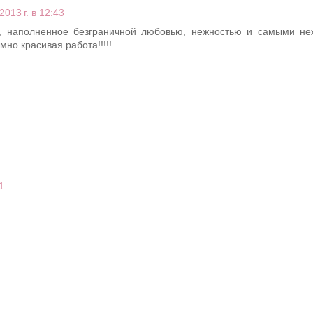
013 г. в 12:43
е, наполненное безграничной любовью, нежностью и самыми н
мно красивая работа!!!!!
1