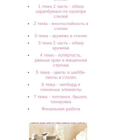
1 тема 2 часть - обзор
скрапбумаги по палитре
стилей
2 тема - многослойность в
стилях
3 тема - кружево в стилях
3 тема 2 часть - обзор
кружева
4 тема - потёртость,
рваные края и машинная
строчка
5 тема - цветы и шебби-
ленты в стилях
6 тема - чипборд и
глиняные элементы
7 тема - топпинги, брызги,
тонировка
Финальная работа