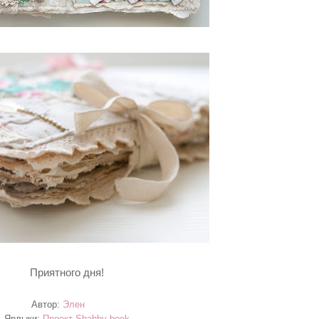
Приятного дня!
Автор:
Элен
Ярлыки:
Проект Shabby book