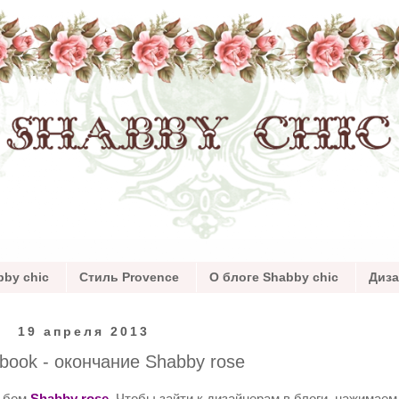
by chic
Стиль Provence
О блоге Shabby chic
Диз
19 апреля 2013
 book - окончание Shabby rose
льбом
Shabby rose
. Чтобы зайти к дизайнерам в блоги, нажимаем